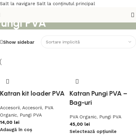
Salt la navigare
Salt la conținutul principal
Pungi PVA
Show sidebar
Katran kit loader PVA
Katran Pungi PVA –
Bag-uri
Accesorii
,
Accesorii
,
PVA
Organic
,
Pungi PVA
PVA Organic
,
Pungi PVA
14,00
lei
45,00
lei
Adaugă în coș
Selectează opțiunile