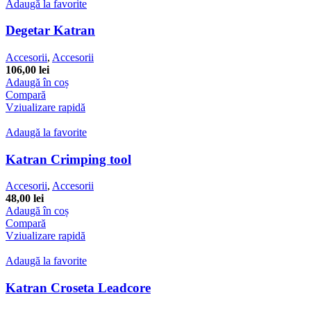
multe
Adaugă la favorite
variații.
Opțiunile
Degetar Katran
pot
fi
Accesorii
,
Accesorii
alese
106,00
lei
în
Adaugă în coș
pagina
Compară
produsului.
Vziualizare rapidă
Adaugă la favorite
Katran Crimping tool
Accesorii
,
Accesorii
48,00
lei
Adaugă în coș
Compară
Vziualizare rapidă
Adaugă la favorite
Katran Croseta Leadcore