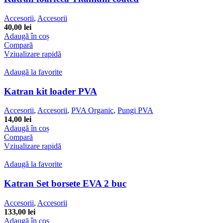
Accesorii
,
Accesorii
40,00
lei
Adaugă în coș
Compară
Vziualizare rapidă
Adaugă la favorite
Katran kit loader PVA
Accesorii
,
Accesorii
,
PVA Organic
,
Pungi PVA
14,00
lei
Adaugă în coș
Compară
Vziualizare rapidă
Adaugă la favorite
Katran Set borsete EVA 2 buc
Accesorii
,
Accesorii
133,00
lei
Adaugă în coș