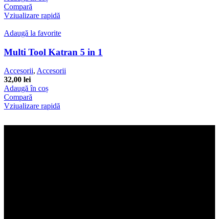
Compară
Vziualizare rapidă
Adaugă la favorite
Multi Tool Katran 5 in 1
Accesorii
,
Accesorii
32,00
lei
Adaugă în coș
Compară
Vziualizare rapidă
Termeni si conditii generale
Toate informatiile si materialele folosite in acest site sunt rezervate in
exclusivitate Katran Romania.
Telefon: +40 742 90 17 55