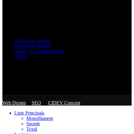
Urmărește-ne pe:
Informatii utile
Politica de cookies
Termeni & conditii
Politica de confidentialitate
ANPC
© 2025 Katran. Toate drepturile rezervate.
Web Design
&
SEO
by
CIDEV Concept
Linie Principala
Monofilament
Spomb
Textil