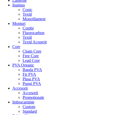
Lanterne
Inaintas
Conic
Textil
Monofilament
Monturi
Combi
Fluorocarbon
Textil
Textil Acoperit
Core
Chain Core
Free Core
Lead Core
PVA Organic
Banda PVA
Fir PVA
Plasa PVA
Pungi PVA
Accesorii
Accesorii
Promotionale
Imbracaminte
Custom
Standard