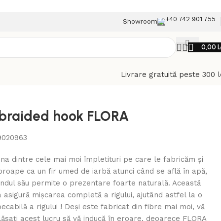
+40 742 901 755
Showroom
0,00
L
Livrare gratuită peste 300 l
 braided hook FLORA
9020963
a dintre cele mai moi împletituri pe care le fabricăm și
roape ca un fir umed de iarbă atunci când se află în apă,
ândul său permite o prezentare foarte naturală. Această
a asigură mișcarea completă a rigului, ajutând astfel la o
cabilă a rigului ! Deși este fabricat din fibre mai moi, vă
lăsați acest lucru să vă inducă în eroare, deoarece FLORA