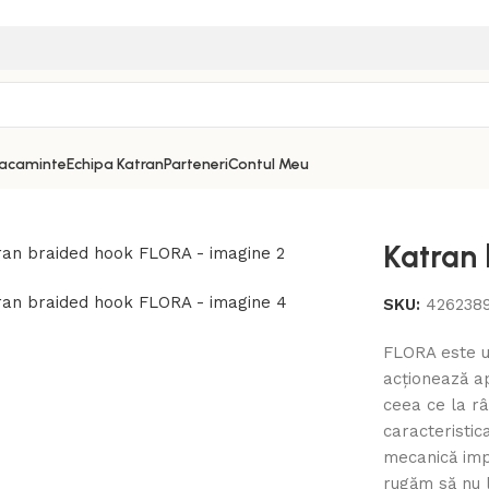
acaminte
Echipa Katran
Parteneri
Contul Meu
Katran
SKU:
426238
FLORA este un
acționează ap
ceea ce la r
caracteristic
mecanică impe
rugăm să nu 