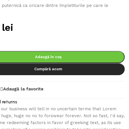
e puternică ca oricare dintre împletiturile pe care le
0
lei
Adaugă în coș
Cumpără acum
Adaugă la favorite
 returns
n our business will tell in no uncertain terms that Lorem
 huge, huge no no to forswear forever. Not so fast, I'd say,
e redeeming factors in favor of greeking text, as its use