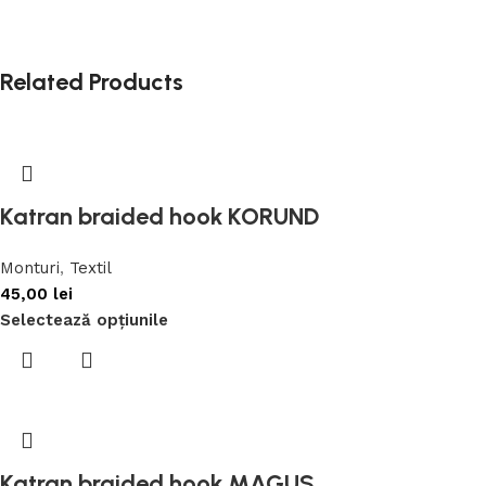
Related Products
Katran braided hook KORUND
Monturi
,
Textil
45,00
lei
Selectează opțiunile
Katran braided hook MAGUS