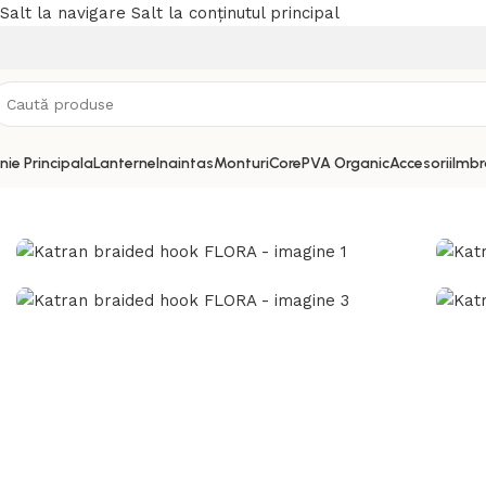
Salt la navigare
Salt la conținutul principal
inie Principala
Lanterne
Inaintas
Monturi
Core
PVA Organic
Accesorii
Imbr
Prima pagină
/
Monturi
/
Textil
/
Katran braided hook FLORA