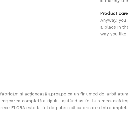
is merely th
Product care
Anyway, you s
a place in t
way you like 
fabricăm și acționează aproape ca un fir umed de iarbă atunc
mișcarea completă a rigului, ajutând astfel la o mecanică impe
arece FLORA este la fel de puternică ca oricare dintre împlet