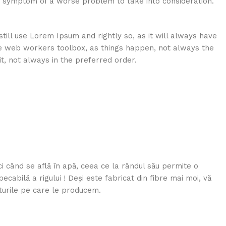
e symptom of a worse problem to take into consideration.
till use Lorem Ipsum and rightly so, as it will always have
he web workers toolbox, as things happen, not always the
it, not always in the preferred order.
i când se află în apă, ceea ce la rândul său permite o
cabilă a rigului ! Deși este fabricat din fibre mai moi, vă
iturile pe care le producem.