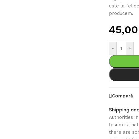
este la fel d
producem.
45,0
-
+
Compară
Shipping and
Authorities i
Ipsum is that
there are som