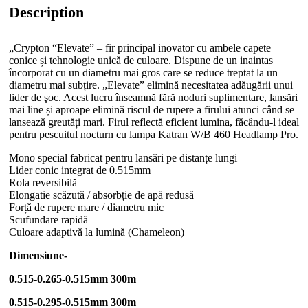
Description
„Crypton “Elevate” – fir principal inovator cu ambele capete
conice și tehnologie unică de culoare. Dispune de un inaintas
încorporat cu un diametru mai gros care se reduce treptat la un
diametru mai subțire. „Elevate” elimină necesitatea adăugării unui
lider de şoc. Acest lucru înseamnă fără noduri suplimentare, lansări
mai line și aproape elimină riscul de rupere a firului atunci când se
lansează greutăți mari. Firul reflectă eficient lumina, făcându-l ideal
pentru pescuitul nocturn cu lampa Katran W/B 460 Headlamp Pro.
Mono special fabricat pentru lansări pe distanțe lungi
Lider conic integrat de 0.515mm
Rola reversibilă
Elongatie scăzută / absorbție de apă redusă
Forță de rupere mare / diametru mic
Scufundare rapidă
Culoare adaptivă la lumină (Chameleon)
Dimensiune-
0.515-0.265-0.515mm 300m
0.515-0.295-0.515mm 300m