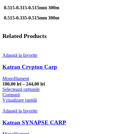
0.515-0.315-0.515mm 300m
0
.515-0.335-0.515mm 300m
Related Products
Adaugă la favorite
Katran Crypton Carp
Monofilament
Interval
180,00
lei
–
244,00
lei
Acest
de
Selectează opțiunile
produs
prețuri:
Compară
are
180,00 lei
Vziualizare rapidă
mai
până
multe
la
Adaugă la favorite
variații.
244,00 lei
Opțiunile
Katran SYNAPSE CARP
pot
fi
Monofilament