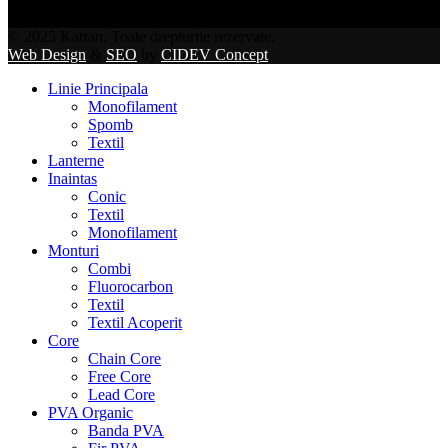
© 2025 Katran. Toate drepturile rezervate.
Web Design
&
SEO
by
CIDEV Concept
Linie Principala
Monofilament
Spomb
Textil
Lanterne
Inaintas
Conic
Textil
Monofilament
Monturi
Combi
Fluorocarbon
Textil
Textil Acoperit
Core
Chain Core
Free Core
Lead Core
PVA Organic
Banda PVA