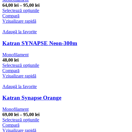
alese
Interval
64,00
lei
–
95,00
lei
în
Acest
de
Selectează opțiunile
pagina
produs
prețuri:
Compară
produsului.
are
64,00 lei
Vziualizare rapidă
mai
până
multe
la
Adaugă la favorite
variații.
95,00 lei
Opțiunile
Katran SYNAPSE Neon-300m
pot
fi
Monofilament
alese
48,00
lei
în
Acest
Selectează opțiunile
pagina
produs
Compară
produsului.
are
Vziualizare rapidă
mai
multe
Adaugă la favorite
variații.
Opțiunile
Katran Synapse Orange
pot
fi
Monofilament
alese
Interval
69,00
lei
–
95,00
lei
în
Acest
de
Selectează opțiunile
pagina
produs
prețuri:
Compară
produsului.
are
69,00 lei
Vziualizare rapidă