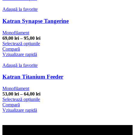
mai
până
multe
la
Adaugă la favorite
variații.
95,00 lei
Opțiunile
Katran Synapse Tangerine
pot
fi
Monofilament
alese
Interval
69,00
lei
–
95,00
lei
în
Acest
de
Selectează opțiunile
pagina
produs
prețuri:
Compară
produsului.
are
69,00 lei
Vziualizare rapidă
mai
până
multe
la
Adaugă la favorite
variații.
95,00 lei
Opțiunile
Katran Titanium Feeder
pot
fi
Monofilament
alese
Interval
53,00
lei
–
64,00
lei
în
Acest
de
Selectează opțiunile
pagina
produs
prețuri:
Compară
produsului.
are
53,00 lei
Vziualizare rapidă
mai
până
multe
la
variații.
64,00 lei
Opțiunile