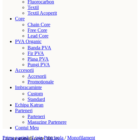
Fluorocarbon
Textil
Textil Acoperit
Core
Chain Core
Free Core
Lead Core
PVA Organic
Banda PVA
Fir PVA
Plasa PVA
Pungi PVA
Accesorii
Accesorii
Promotionale
Imbracaminte
Custom
Standard
Echipa Katran
Parteneri
Parteneri
Magazine Partenere
Contul Meu
Prima pagină
/
Linie Principala
/
Monofilament
Livrare gratuită peste 300 lei