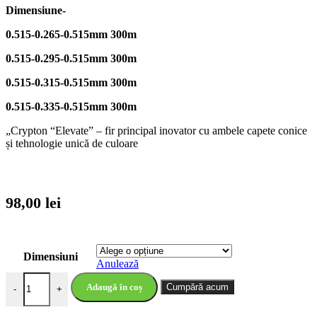
Dimensiune-
0.515-0.265-0.515mm 300m
0.515-0.295-0.515mm 300m
0.515-0.315-0
.515mm 300m
0.515-0.335-0.515mm 300m
„Crypton “Elevate” – fir principal inovator cu ambele capete conice
și tehnologie unică de culoare
98,00
lei
Dimensiuni
Anulează
Cantitate Katran Elevate Crypton Double tapered
Adaugă în coș
Cumpără acum
-
+