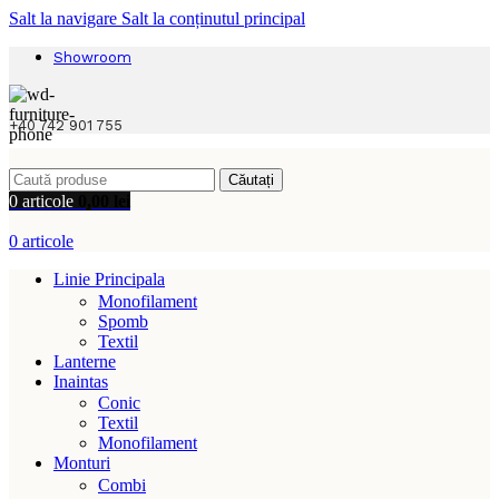
Salt la navigare
Salt la conținutul principal
Showroom
+40 742 901 755
Căutați
0
articole
0,00
lei
0
articole
Linie Principala
Monofilament
Spomb
Textil
Lanterne
Inaintas
Conic
Textil
Monofilament
Monturi
Combi