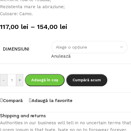
Rezistenta mare la abraziune;
Culoare: Camo.
117,00
lei
–
154,00
lei
DIMENSIUNI
Anulează
-
+
Adaugă în coș
Cumpără acum
Compară
Adaugă la favorite
Shipping and returns
Authorities in our business will tell in no uncertain terms that
Lorem Ipsum is that huge, huge no no to forswear forever.