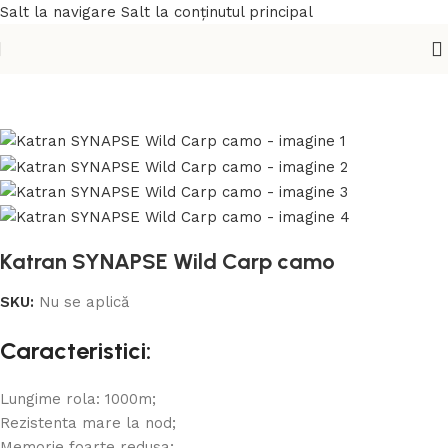
Salt la navigare
Salt la conținutul principal
Prima pagină
/
Linie Principala
/
Monofilament
Katran SYNAPSE Wild Carp camo
SKU:
Nu se aplică
Caracteristici:
Lungime rola: 1000m;
Rezistenta mare la nod;
Memorie foarte redusa;