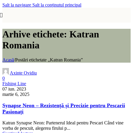
Salt la navigare
Salt la conținutul principal
Arhive etichete: Katran
Romania
Acasă
/
Postări etichetate „Katran Romania”
Axinte Ovidiu
0
Fishing Line
07 iun. 2023
martie 6, 2025
Synapse Neon – Rezistență și Precizie pentru Pescarii
Pasionați
Katran Synapse Neon: Partenerul Ideal pentru Pescari Când vine
vorba de pescuit, alegerea firului p...