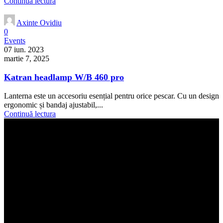
Continuă lectura
Axinte Ovidiu
0
Events
07 iun. 2023
martie 7, 2025
Katran headlamp W/B 460 pro
Lanterna este un accesoriu esențial pentru orice pescar. Cu un design
ergonomic și bandaj ajustabil,...
Continuă lectura
Termeni si conditii generale
Toate informatiile si materialele folosite in acest site sunt rezervate in
exclusivitate Katran Romania.
Telefon: +40 742 90 17 55