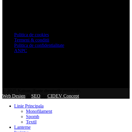
Urmărește-ne pe:
Informatii utile
Politica de cookies
Termeni & conditii
Politica de confidentialitate
ANPC
© 2025 Katran. Toate drepturile rezervate.
Web Design
&
SEO
by
CIDEV Concept
Linie Principala
Monofilament
Spomb
Textil
Lanterne