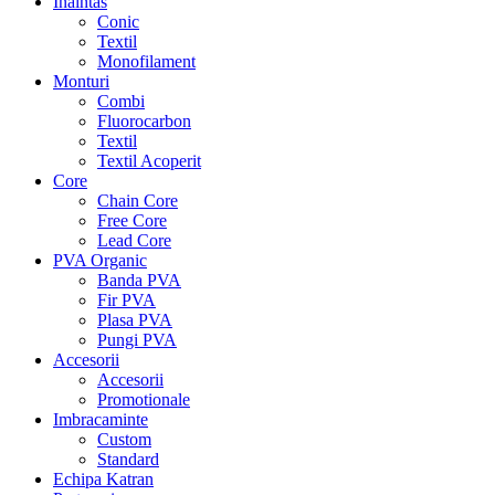
Inaintas
Conic
Textil
Monofilament
Monturi
Combi
Fluorocarbon
Textil
Textil Acoperit
Core
Chain Core
Free Core
Lead Core
PVA Organic
Banda PVA
Fir PVA
Plasa PVA
Pungi PVA
Accesorii
Accesorii
Promotionale
Imbracaminte
Custom
Standard
Echipa Katran