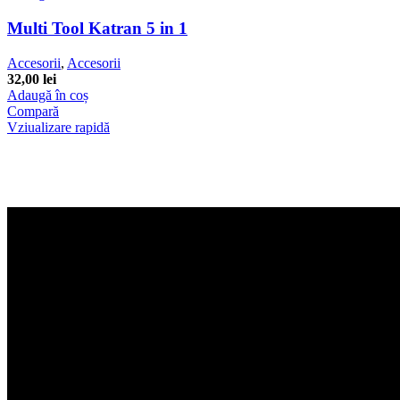
Multi Tool Katran 5 in 1
Accesorii
,
Accesorii
32,00
lei
Adaugă în coș
Compară
Vziualizare rapidă
Termeni si conditii generale
Toate informatiile si materialele folosite in acest site sunt rezervate i
Telefon: +40 742 90 17 55