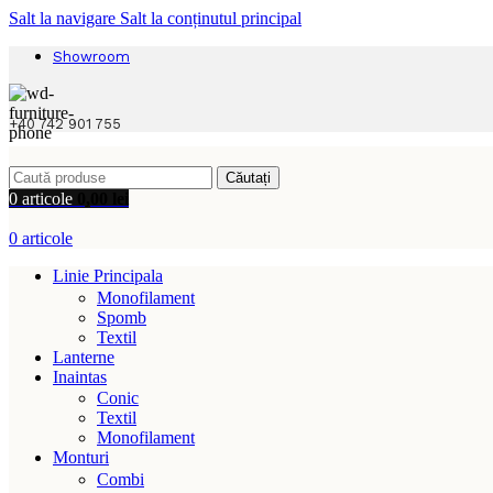
Salt la navigare
Salt la conținutul principal
Showroom
+40 742 901 755
Căutați
0
articole
0,00
lei
0
articole
Linie Principala
Monofilament
Spomb
Textil
Lanterne
Inaintas
Conic
Textil
Monofilament
Monturi
Combi