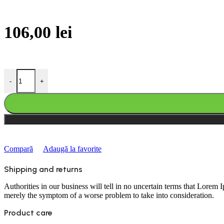
106,00
lei
Cantitate Degetar Katran
-
+
Compară
Adaugă la favorite
Shipping and returns
Authorities in our business will tell in no uncertain terms that Lorem I
merely the symptom of a worse problem to take into consideration.
Product care