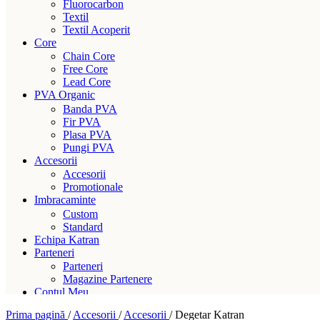
Fluorocarbon
Textil
Textil Acoperit
Core
Chain Core
Free Core
Lead Core
PVA Organic
Banda PVA
Fir PVA
Plasa PVA
Pungi PVA
Accesorii
Accesorii
Promotionale
Imbracaminte
Custom
Standard
Echipa Katran
Parteneri
Parteneri
Magazine Partenere
Contul Meu
Prima pagină
/
Accesorii
/
Accesorii
/
Degetar Katran
Livrare gratuită peste 300 lei