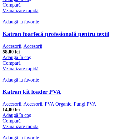
Compară
Vziualizare rapidă
Adaugă la favorite
Katran foarfecă profesională pentru textil
Accesorii
,
Accesorii
58,00
lei
Adaugă în coș
Compară
Vziualizare rapidă
Adaugă la favorite
Katran kit loader PVA
Accesorii
,
Accesorii
,
PVA Organic
,
Pungi PVA
14,00
lei
Adaugă în coș
Compară
Vziualizare rapidă
Adaugă la favorite