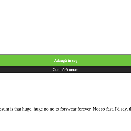
Adaugă în coș
Cumpără acum
psum is that huge, huge no no to forswear forever. Not so fast, I'd say, t