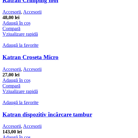
Katran Crimping tool
Accesorii
,
Accesorii
48,00
lei
Adaugă în coș
Compară
Vziualizare rapidă
Adaugă la favorite
Katran Croseta Micro
Accesorii
,
Accesorii
27,00
lei
Adaugă în coș
Compară
Vziualizare rapidă
Adaugă la favorite
Katran dispozitiv încărcare tambur
Accesorii
,
Accesorii
143,00
lei
Adaugă în coș