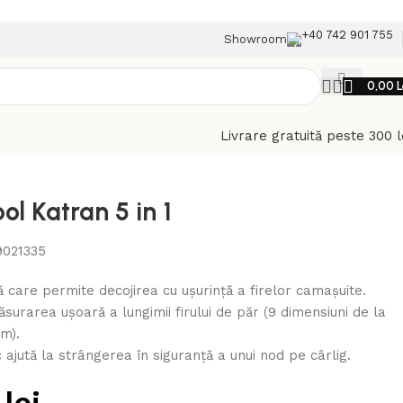
+40 742 901 755
Showroom
0,00
L
Livrare gratuită peste 300 l
ol Katran 5 in 1
9021335
 care permite decojirea cu ușurință a firelor camașuite.
surarea ușoară a lungimii firului de păr (9 dimensiuni de la
m).
c ajută la strângerea în siguranță a unui nod pe cârlig.
0
lei