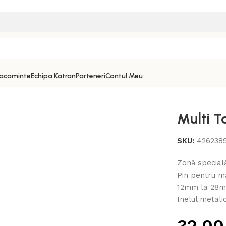
acaminte
Echipa Katran
Parteneri
Contul Meu
Multi To
SKU:
426238
Zonă specială
Pin pentru mă
12mm la 28m
Inelul metali
32,0