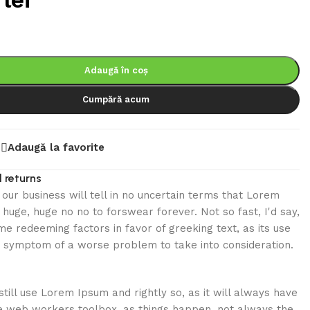
Adaugă în coș
Cumpără acum
Adaugă la favorite
 returns
n our business will tell in no uncertain terms that Lorem
 huge, huge no no to forswear forever. Not so fast, I'd say,
e redeeming factors in favor of greeking text, as its use
e symptom of a worse problem to take into consideration.
till use Lorem Ipsum and rightly so, as it will always have
he web workers toolbox, as things happen, not always the