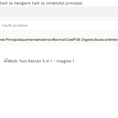
Salt la navigare
Salt la conținutul principal
inie Principala
Lanterne
Inaintas
Monturi
Core
PVA Organic
Accesorii
Imbr
Prima pagină
/
Accesorii
/
Accesorii
/
Multi Tool Katran 5 in 1