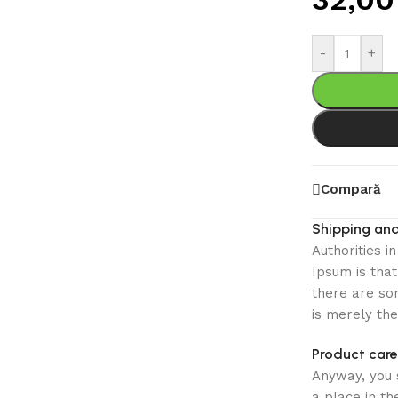
-
+
Compară
Shipping and
Authorities i
Ipsum is that
there are som
is merely th
Product care
Anyway, you s
a place in t